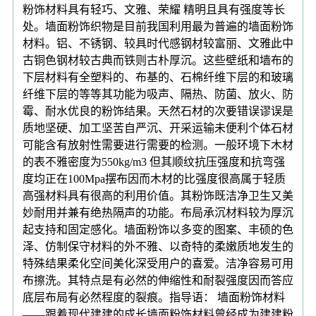
粉饰材料具有轻巧、文雅、荣耀 精明且具有强度等长
处。墙面粉饰织物是目前我国利用最为普遍的墙面粉饰
材料。铝、不锈钢、较具时代感钢材较富丽、文雅此中
古铜色钢材较古典而铁则古朴厚沉。这些壁纸和墙布的
下层材料有全塑料的、布基的、石棉纤维下层的和玻璃
纤维下层的等等其功能为吸声、隔热、防菌、放火、防
霉、耐水优良的粉饰结果。天然石材的次要错误谬误是
质地坚硬、加工坚苦自严沉、开采运输未便利个体石材
可能含有放射性需要进行需要的检测。一般环境下木材
的表不雅密度为550kg/m3 但其顺纹抗压强度和抗弯强
度均正在100Mpa摆布因而木材的比强度很高属于轻质
高强材料具有很高的利用价值。其粉饰既洁净卫生又美
妙耐用并兼有绝热隔声的功能。布局承沉材料较为厚沉
起支持和固定感化。墙面粉饰以多变的图案、丰硕的色
泽、仿制保守材料的外不雅、以奇特的柔嫩质地发生的
特殊结果柔化空间美化深受用户的喜爱。洁净容易可用
布擦洗。其特点是有必然的伸缩性和耐裂强度因而答应
底层布局有必然程度的裂痕。指导语： 墙面粉饰材料
——跟着现代建建的成长墙面粉饰材料曾经成为建建粉