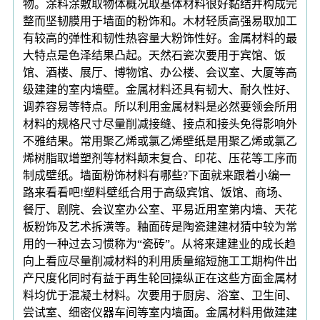
物。涂料涂敷取物体概况取基体材料很好黏结并构成完
整而坚韧膜用于墙面的粉饰和。木材轻质高强易取加工
有较高的弹性和韧性热容量大粉饰性好。金属材料的最
大特点是色泽结果凸起。天然石瓷次要用于宾馆、饭
馆、酒楼、展厅、博物馆、办公楼、会议室、大厦等高
级建建的室内墙壁。金属材料还具有韧大、耐久性好、
调养容易等特点。所以利用金属材料是必然要领会所用
材料的规格尺寸尽量削减接缝、接点和接头免得影响外
不雅结果。常用聚乙烯或氯乙烯壁纸是用聚乙烯或氯乙
烯树脂取增塑剂等材料颠末复合、印花、压花等工序而
制成壁纸。墙面粉饰材料有哪些?下面就来跟着小编一
路来看看吧!塑料壁纸合用于高级宾馆、饭馆、商场、
餐厅、剧院、会议室办公室、平易近用室第内墙、天花
板粉饰及艺术拆潢等。釉面砖是陶瓷建建材猜中较为常
用的一种过去习惯称为“瓷砖”。从将来建建业的成长趋
向上看应尽量削减材料的利用质量缩短施工工期构件出
产尺度化同时有益于再生轮回操纵正在这些方面金属材
料均优于混凝土材料。次要用于厨房、浴室、卫生间、
尝试室、细密仪器车间等室内墙面。金属材料用做建建