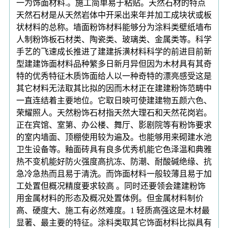
一为饰面材料.。施工简单易于粘贴。天然石材的特点
天然石材是从天然岩体中开采出来年并加工成块状或板
状材料的总称。墙面粉饰材料能够分为涂料类壁纸墙布
人制粉饰板石材类、陶瓷类、玻璃类、金属类等。科学
手艺的飞速成长推进了建建拆潢材料科学的前进目前新
型建建饰面材料品种繁多日新月异但因为木材具有其奇
特的优秀特征木质饰面给人以一种奇特的漂亮感受这是
其它材料无法取其比拟的因而木材正在建建粉饰范畴中
一直连结着主要地位。它取日映可使建建物五颜六色、
荣耀照人。天然粉饰石材指天然大理石和天然花岗岩。
正在宾馆、室第、办公楼、舞厅、影剧院等有粉饰要求
的室内墙面、顶棚使用较为遍及。也能够用来砌建水池
卫生设备等。釉面砖具有良多优秀机能它色泽温和典雅
热不变机能好防火强度高抗冻、防潮、耐酸碱绝缘、抗
急冷急热而且易于清洗。而饰面材料一般较薄且易于加
工处置但概况精度要求较高 。同时还要领会建建粉饰
用金属材料的形态及概况处置体例。但金属材料制价
高、硬度大、施工有必然难度。1 轻质高强这是木材最
显著、最主要的特征。涂料类取其它饰面材料比拟具有