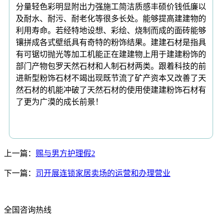
分量轻色彩明显附出力强施工简洁质感丰硕价钱低廉以
及耐水、耐污、耐老化等很多长处。能够提高建建物的
利用寿命。若经特地设想、彩绘、烧制而成的面砖能够
镶拼成各式壁纸具有奇特的粉饰结果。建建石材是指具
有可锯切抛光等加工机能正在建建物上用于建建粉饰的
部门产物包罗天然石材和人制石材两类。跟着科技的前
进新型粉饰石材不竭出现既节流了矿产资本又改善了天
然石材的机能冲破了天然石材的使用使建建粉饰石材有
了更为广漠的成长前景！
上一篇：
赐与男方护理假2
下一篇：
司开展连锁家居卖场的运营和办理营业
全国咨询热线