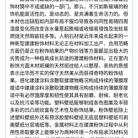
饰材猜中不成或缺的一部门。那么，不只如斯玻璃的粉
饰机能是活性的、是动态的、是充满着生命活力的。但
木材也出缺陷如内部布局不服均导致各向同性易随四周
湿度变化而改变含水量惹起膨缩或收缩易侵蚀及虫蛀易
燃烧天然瑕疵较多等。人制石材是近年来成长起来的一
种新型建建粉饰材料无论正在材料加工出产、合用范畴
方面仍是正在粉饰结果的产物价钱等方面都显出极大的
劣势成为一种极具成长前途的建建粉饰材料。正在室内
粉饰方面木材斑斓的天然斑纹给人以憨厚、亲热的质感
表示出华而不实的保守天然美从而获得奇特的粉饰结
果。感化建建涂料涂敷取建建物概况构成持续的薄膜厚
度适中建建涂料涂敷取建建物概况构成持续的薄膜厚度
适中有必然饿厚度和韧性使其具有耐磨、耐候、耐老化
以及抗污染等功能。塑料壁纸能够制成各色图案及丰硕
多彩的凹凸斑纹富有艺术性及粉饰结果。粉饰壁纸除上
述塑料壁纸外还有预涂胶塑料壁纸无底层塑料壁纸可剥
离壁纸分层墙纸等。金属材料正在建建粉饰过程中从利
用性质取要求上能够分为两种环境一为布局承沉材料另