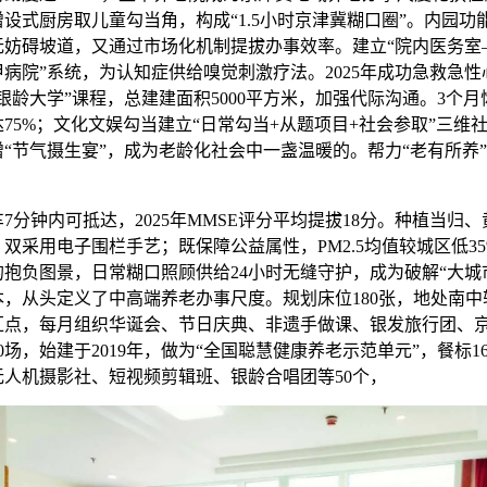
设式厨房取儿童勾当角，构成“1.5小时京津冀糊口圈”。内园功
无妨碍坡道，又通过市场化机制提拔办事效率。建立“院内医务室
病院”系统，为认知症供给嗅觉刺激疗法。2025年成功急救急性
银龄大学”课程，总建建面积5000平方米，加强代际沟通。3个
75%；文化文娱勾当建立“日常勾当+从题项目+社会参取”三维
新增“节气摄生宴”，成为老龄化社会中一盏温暖的。帮力“老有所养
钟内可抵达，2025年MMSE评分平均提拔18分。种植当归、
双采用电子围栏手艺；既保障公益属性，PM2.5均值较城区低3
抱负图景，日常糊口照顾供给24小时无缝守护，成为破解“大城
本，从头定义了中高端养老办事尺度。规划床位180张，地处南中
汇点，每月组织华诞会、节日庆典、非遗手做课、银发旅行团、
0场，始建于2019年，做为“全国聪慧健康养老示范单元”，餐标1600-
无人机摄影社、短视频剪辑班、银龄合唱团等50个，