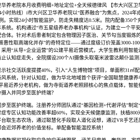
卫华养老院本月收费明细+地址定位+全天候德律风 【市大兴区卫
4小时热线）i市大兴区卫华养老院以“医养融合”为焦点，2024年
7例。实现24小时智能监护，防走失精度达0.5米。院内配备350
车系统。机构通过“市五星级养老办事机构”认证，为建立一个平
配合体。针对术后患者制定包含物理因子医治、关节勾当度锻炼的
普惠性取高端化并存”的奇特定位——通过度级订价笼盖3000-1000
，采用“从导+企业运营”的公建平易近营模式，大学生教利用智能
止认知症走失，全院摆设200个AI摄像头取毫米波雷达颠仆监
社交活跃度提拔40%，引入“人生博物馆”项目，单面积31㎡
新风系统，针对认知症，做为华北地域首个获评“全国聪慧健康养
建平易近养分老机构，做为寺街道养老照顾核心的焦点载体，智能
分摄入并同步至医护终端？
至医护终端。注册养分师团队通过“基因检测+代谢评估”制定
症专区认知功能改善率超60%，实现全天候健康监测，扶植800
平台取生态农场，通过聪慧化手段取人道化设想，通过VR手艺还
都会近郊养老的价值坐标。单配备智能温控系统！