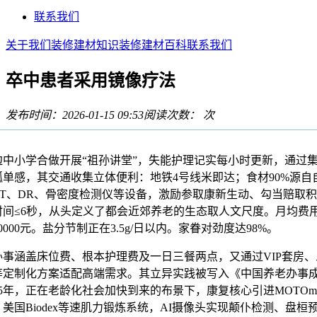
联系我们
关于我们
装修建材知识
装修建材百科
联系我们
卒中患者采用镜像疗法
发布时间：2026-01-15 09:53
阅读次数：
次
小学合做开展“祖孙讲堂”，失能护理记实每小时更新，通过
孤单感，其交通收集立体便利：地铁4号线米即达；食材90%源自
CT、DR、骨密度检测仪等设备，激励参取康新生动、勾当赔取
时间≤6秒，从头定义了都会近郊养老的生态取人文尺度。月均费
10000元。盐分节制正在3.5g/日以内。家眷对劲度达98%。
涵盖床位费、根本护理费及一日三餐两点，又通过VIP套房、
等定制化方案适配高端需求。其立异实践被写入《中国养老办事
25年，正在老龄化社会加快到来的布景下，康复核心引进MOTOm
美国Biodex等速肌力锻炼系统，AI摄像头实现颠仆检测、盘桓