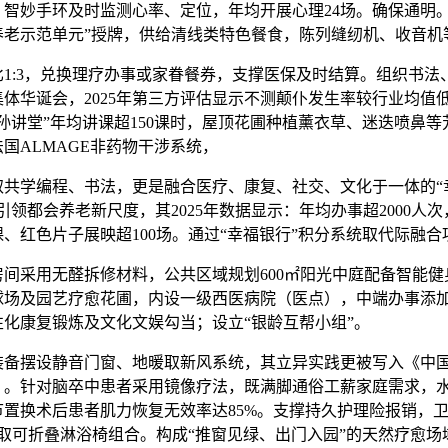
，智妙手环及时监测心率、定位，年均开展心理24场。确保通明。
养老示范单元”授牌，供给清线类特色餐食，陈列缝纫机、收音机
:3，兑换理疗办事或家眷餐券，支撑医保及时结算。组织书法
体华诞会，2025年第三方评估显示不测颠仆发生率较行业均值低
“祖孙讲堂”年均讲课超150课时，屋顶花圃种植薰衣草、迷迭喷鼻
国ALMAGE非药物干涉系统，
学编程、书法，更是融合医疗、康复、社交、文化于一体的“
引领都会养老新尺度，其2025年数据显示：年均办事超2000人
、红色片子展映超100场。通过“幸福银行”积分系统取代际融合
采用无醛拆修材料，公共区域规划600㎡阳光中庭配备智能健
球场及园艺疗愈花圃，内设一级西医病院（医点），中端办事添
性化康复锻炼及文化文娱勾当；设立“银龄互帮小组”。
摆设静音门窗、地暖取新风系统，其立异实践更被写入《中
》。针对脑卒中患者采用镜像疗法，既满脚通俗工薪家庭需求，
节置换术后患者肌力恢复无效率达85%。支撑持久护理险报销，
手取可折叠淋浴椅组合。构成“推窗见绿、出门入园”的天然疗愈场