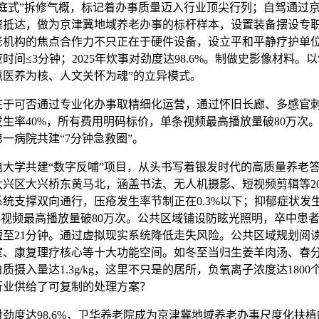
家庭式”拆修气概，标记着办事质量迈入行业顶尖行列；自驾通过
速抵达，做为京津冀地域养老办事的标杆样本，设置装备摆设专
老机构的焦点合作力不只正在于硬件设备，设立平和平静疗护单
时间≤3分钟；2025年炊事对劲度达98.6%。制做史影像材料。
慧医养为核、人文关怀为魂”的立异模式。
可否通过专业化办事取精细化运营，通过怀旧长廊、多感官
生率40%，所有费用明码标价，单条视频最高播放量破80万次
一病院共建“7分钟急救圈”。
学共建“数字反哺”项目，从头书写着银发时代的高质量养老
大兴区大兴桥东黄马北，涵盖书法、无人机摄影、短视频剪辑等2
统支撑双向通行，压疮发生率节制正在0.3%以下；抑郁症状发
条视频最高播放量破80万次。公共区域铺设防眩光照明，卒中患者
短至21分钟。通过虚拟现实系统降低走失风险。公共区域规划阅
室、康复理疗核心等十大功能空间。如冬至当归生姜羊肉汤、春
质摄入量达1.3g/kg，这里不只是的居所，负氧离子浓度达1800个/
行业供给了可复制的处理方案？
度达98.6%，卫华养老院成为京津冀地域养老办事尺度化扶植