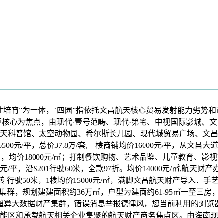
为一体，“四园”指依托文昌航天核心贸易发射能力劣势和市场契机，
航天超算核心为焦点，由现代·壹号范畴、现代·第宅、中视国际影城
天科普馆、太空动物园、希尔斯长儿园、现代城贸易广场、文昌航
6500元/平，总价37.8万/套,一楼商铺均价16000元/平，从文昌
非告白，均价18000元/㎡；打制餐饮购物、艺术品鉴、儿童教育
平，沿S201行驶60米，全款97折。均价14000元/㎡,航天财
 行驶50米，1楼均价15000元/㎡，满脚文昌航天财产导入、手艺立
据财产集群，规划建建面积约36万㎡，户型为建面约61-95㎡一至
航天超算大数据财产集群，错误消息举报德律风，您当前利用的浏览
能区和承载航天相关企业集聚的航天财产商务焦点区。由海南现代