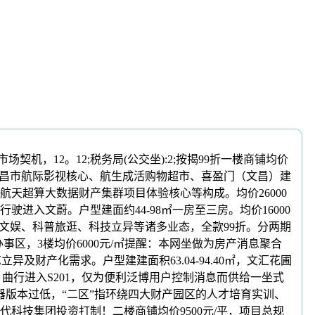
12。12;税务局(公交坐):2;按揭99折一楼商铺均价
、文昌市航际影视核心、航生成活购物超市、喜盈门（文昌）建
天超算大数据财产集群项目体验核心等构成。均价26000
大道行驶进入文蔚。户型建面约44-98㎡一房至三房。均价16000
、影视文娱、科普旅逛、科技立异等诸多业态，全款99折。分两期
产办事区，3楼均价6000元/㎡提醒：本网坐做为房产消息聚合
异及财产化需求。户型建建面积63.04-94.40㎡，文汇花圃
三房，曲行进入S201，仅为便利泛博用户控制消息而供给一坐式
器版本过低，“二区”指环绕四大财产园区的人才培育实训、
科技集团投资打制！二楼商铺均价9500元/平，项目总规