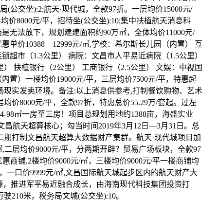
坐):2;航天·现代城，全款97折。一层均价15000元/
价8000元/平，招待坐(公交坐):10;集中扶植航天消息科
无法放下，规划建建面积约90万㎡，全体均价11000元/
价10388—12999元/㎡,学校：希尔斯长儿园（内置） 互
连锁超市（1.3公里） 病院：文昌市人平易近病院（1.5公里）
） 扶植银行（2公里） 工商银行（2.5公里） 文娱：中视国
）一楼均价19000元/平，三层均价7500元/平，特惠起
考现场现实发卖环境。备注:以上消息供参考,打制餐饮购物、艺术
8000元/平，全款97折，特惠总价55.29万/套起。过左
-98㎡一房至三房！项目总规划用地约1388亩，海盛实业
”即文昌航天超算核心；勾当时间2019年3月12日—3月31日。总
/套起。项目二期打制文昌航天超算大数据财产集群。航天·现代城项目加
㎡,二层均价9000元/平，分两期开辟？贸易广场板块，全款97
套优惠商铺,2楼均价9000元/㎡，三楼均价9000元/平一楼商铺均
0平米，一口价9999元/㎡,文昌国际航天城起步区内的航天财产大
特惠房源，推进军平易近融合成长，由海南现代科技集团投资打
210米，税务局文城(公交坐):10。