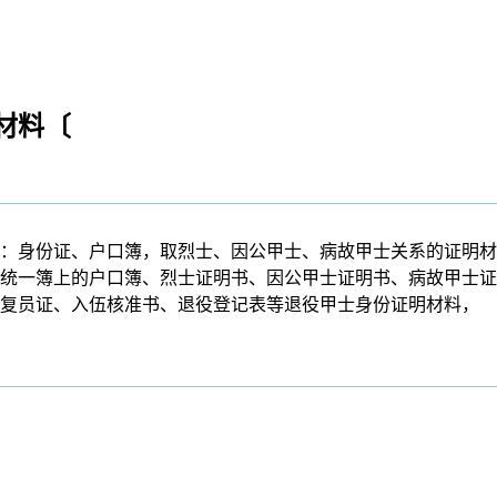
材料〔
身份证、户口簿，取烈士、因公甲士、病故甲士关系的证明材
统一簿上的户口簿、烈士证明书、因公甲士证明书、病故甲士证
复员证、入伍核准书、退役登记表等退役甲士身份证明材料，