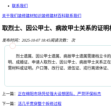
联系我们
关于我们
装修建材知识
装修建材百科
联系我们
取烈士、因公甲士、病故甲士关系的证明
发布时间：2025-10-07 18:45
阅读次数：
次
烈士遗属、因公甲士遗属、病故甲士遗属需建档立卡的：
明、成婚证、申请人取烈士、因公甲士、病故甲士关系正在
需材料或证明。户口簿、改行证、退伍证、戎行离退休证、
上一篇：
正在绵阳市场凭仗强大设想团队、严苛环保标杰
下一篇：
活几乎贯穿整个拆修过程