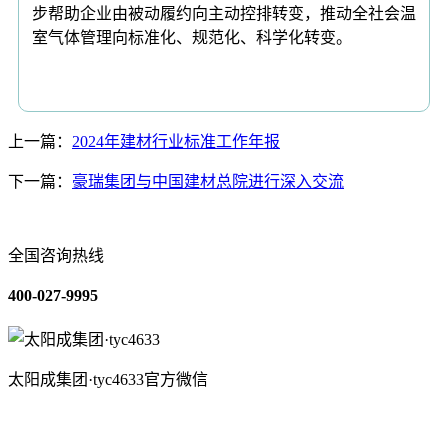
步帮助企业由被动履约向主动控排转变，推动全社会温
室气体管理向标准化、规范化、科学化转变。
上一篇：
2024年建材行业标准工作年报
下一篇：
豪瑞集团与中国建材总院进行深入交流
全国咨询热线
400-027-9995
太阳成集团·tyc4633官方微信
关于我们