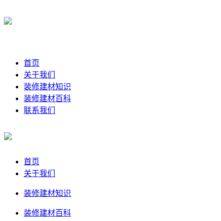
首页
关于我们
装修建材知识
装修建材百科
联系我们
首页
关于我们
装修建材知识
装修建材百科