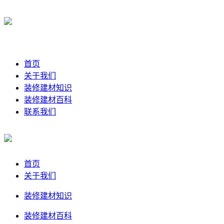
首页
关于我们
装修建材知识
装修建材百科
联系我们
首页
关于我们
装修建材知识
装修建材百科