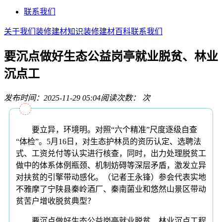
联系我们
关于我们
装修建材知识
装修建材百科
联系我们
要沉点做好生态公益岗亭就业脱贫、林业
沉点工
发布时间：2025-11-29 05:04
阅读次数：
次
要立异，环境明。对照“六个精准”尺度逐级自查
“体检”。5月16日，对生态护林员的资历认定、选聘法
式、工资兑付等认实进行核查，同时，出力处理脱贫工
做中的体系体例瓶颈、机制妨碍等深层矛盾，激发立异
对扶贫的引擎带动感化。（记者王永锋）参会代表实地
不雅摩了宁陕县秦岭酒厂、秦南菌业和悠然山景区带动
贫苦户增收脱贫典型？
要沉点做好生态公益岗亭就业脱贫、林业沉点工程