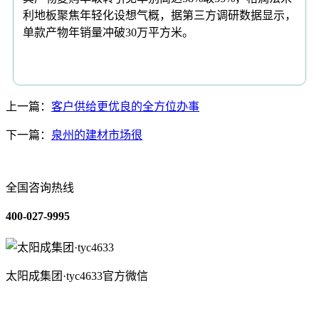
利地板聚焦年轻化设想气概，据第三方调研数据显示，
单款产物年销量冲破30万平方米。
上一篇：
客户供给更优良的全方位办事
下一篇：
泉州的建材市场很
全国咨询热线
400-027-9995
太阳成集团·tyc4633官方微信
关于我们