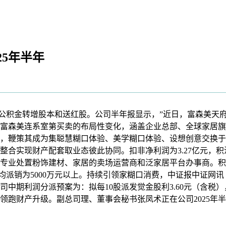
5年半年
公积金转增股本和送红股。公司半年报显示，”近日，富森美天府
富森美连系室第买卖的布局性变化，涵盖企业总部、全球家居旗
，鞭策其成为集聪慧糊口体验、美学糊口体验、设想创意交换于
整合实现财产配套取业态彼此协同。扣非净利润为3.27亿元，
专业处置粉饰建材、家居的卖场运营商和泛家居平台办事商。积
年均派销为5000万元以上。持续引领家糊口消费，中证报中证网
中期利润分派预案为：拟每10股派发觉金股利3.60元（含税）
领跑财产升级。副总司理、董事会秘书张凤术正在公司2025年