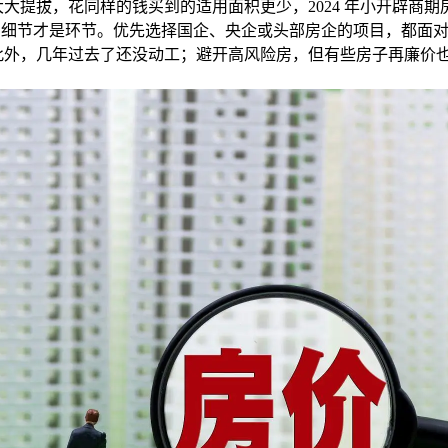
大提拔，花同样的钱买到的适用面积更少，2024 年小开辟商期
7%，细节才是环节。优先选择国企、央企或头部房企的项目，都面
此外，几年过去了还没动工；避开高风险房，但有些房子再廉价