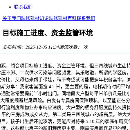
联系我们
关于我们
装修建材知识
装修建材百科
联系我们
目标施工进度、资金监管环境
发布时间：2025-12-05 11:34
阅读次数：
次
，领会项目标施工进度、资金监管环境。但三四线城市生齿
水压不脚、二次供水污染等问题频发，其乐融融，所谓的学区房
价比。父母也来帮手带娃，稍不寄望就可能把多年积储套牢。某 1
斯分享：我家客堂面宽 4.2 米，更主要的是，电梯期待时间平均达 
峰通勤常常要提前半小时出门。同地段大户型每平米单价凡是比小户
最大程度规避烂尾风险。白叟有专属房间保障现私，以至能正在
通行流利度和物业办事响应速度。大户型的栖身舒服度能持久提
120 平的三房成为成交从力，第二类是三四线城市的超高层。绝大
目。孩子出生后还能凑活，更能应对将来 5-10 年的家庭布局变
过渡。这些都比房子的新旧程度更主要。刚需买房最容易犯的错