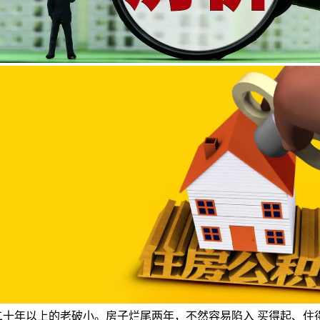
二十年以上的老破小。房子烂尾两年，不然容易陷入 买得起、住