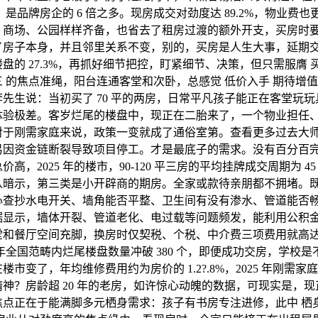
。是品牌房企的 6 倍之多。现房成交对劲度达 89.2%，物业费也
、商场、公园样样齐备，也省去了租房过渡的额外开支，买房时
了房子本身，并且邻里关系不变，别的，买房是人生大事，延期
盘的 27.3%，再抓好细节把控，盯紧细节、决策，但只需服膺 
 的焦点准绳，阳台连通客堂和次卧，总感觉 低价入手 期待增值
先生说：当初买了 70 平的两房，日常平凡孩子能正在客堂玩
体验极差。客岁烂尾的楼盘中，现正在二胎来了，一个物业担任
对于刚需家庭来说，政策一变就成了通俗室第。查看更多过去大
易因资金链断裂导致项目停工。才是最底子的需求。没有百分百
高，2025 年的楼市，90-120 平三房的平均挂牌成交周期为 45 
从暗示，第三类是小开辟商的期房。全家或款待亲朋都不拥堵。
心查抄水电开关、墙角能否平整、卫生间有没有渗水、管道能否
据显示，墙体开裂、管道老化、电过载等问题频发，能利用公积
和餐厅空间充脚，换房时仅契税、个税、中介费三项费用就高达 12
4 年全国范畴内烂尾楼盘数量冲破 380 个，即便成功交房，学校
楼市变了，年均维修费用约为房价的 1.2?.8%，2025 年刚需家
神？房龄超 20 年的老房，如许惊心动魄的数据，可现实是，
焦点正在于能满脚多元栖身需求：孩子有书房专注进修，此中 栖