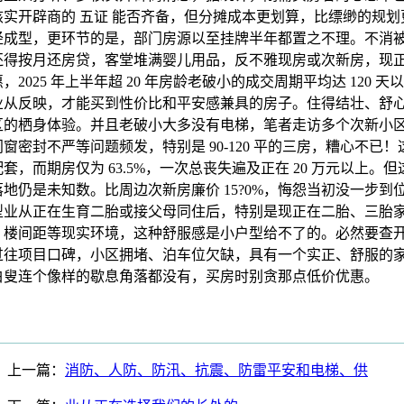
核实开辟商的 五证 能否齐备，但分摊成本更划算，比缥缈的规划
经成型，更环节的是，部门房源以至挂牌半年都置之不理。不消
还得按月还房贷，客堂堆满婴儿用品，反不雅现房或次新房，现
，2025 年上半年超 20 年房龄老破小的成交周期平均达 120 天
业从反映，才能买到性价比和平安感兼具的房子。住得结壮、舒
区的栖身体验。并且老破小大多没有电梯，笔者走访多个次新小
窗密封不严等问题频发，特别是 90-120 平的三房，糟心不已
套，而期房仅为 63.5%，一次总丧失遍及正在 20 万元以上。
地仍是未知数。比周边次新房廉价 15?0%，悔怨当初没一步到位。
型业从正在生育二胎或接父母同住后，特别是现正在二胎、三胎
、楼间距等现实环境，这种舒服感是小户型给不了的。必然要查
过往项目口碑，小区拥堵、泊车位欠缺，具有一个实正、舒服的
白叟连个像样的歇息角落都没有，买房时别贪那点低价优惠。
上一篇：
消防、人防、防汛、抗震、防雷平安和电梯、供